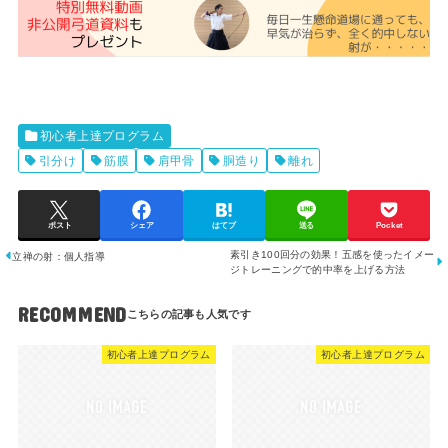
初心者上達プログラム
引分け
筋膜
肩甲骨
胴造り
離れ
ポスト
シェア
はてブ
送る
Pocket
素引き100回分の効果！五感を使ったイメー
立禅の射：個人指導
ジトレーニングで的中率を上げる方法
RECOMMEND
初心者上達プログラム
初心者上達プログラム