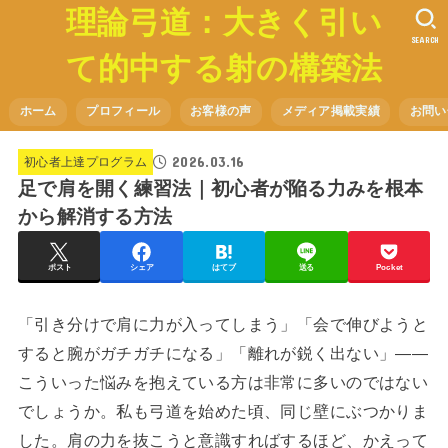
理論弓道：大きく引い
SEARCH
て的中する射の構築法
ホーム
プロフィール
お客様の声
メディア掲載実績
お問い
2026.03.16
初心者上達プログラム
足で肩を開く練習法｜初心者が陥る力みを根本
から解消する方法
ポスト
シェア
はてブ
送る
Pocket
「引き分けで肩に力が入ってしまう」「会で伸びようと
すると腕がガチガチになる」「離れが鋭く出ない」——
こういった悩みを抱えている方は非常に多いのではない
でしょうか。私も弓道を始めた頃、同じ壁にぶつかりま
した。肩の力を抜こうと意識すればするほど、かえって