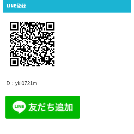
LINE登録
ID：yki0721m