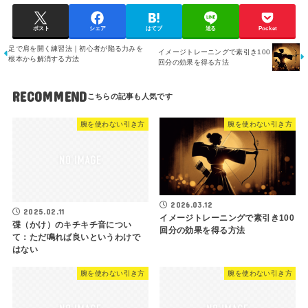
ポスト
シェア
はてブ
送る
Pocket
足で肩を開く練習法｜初心者が陥る力みを
イメージトレーニングで素引き100
根本から解消する方法
回分の効果を得る方法
RECOMMEND
腕を使わない引き方
腕を使わない引き方
2026.03.12
2025.02.11
イメージトレーニングで素引き100
弽（かけ）のキチキチ音につい
回分の効果を得る方法
て：ただ鳴れば良いというわけで
はない
腕を使わない引き方
腕を使わない引き方