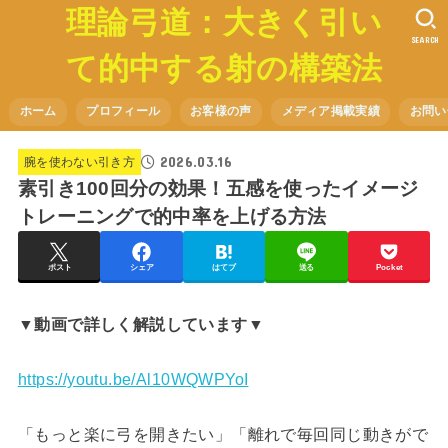
理論弓道：大きく引い
SEARCH
て的中する射の構築法
ホーム
プロフィール
お客様の声
メディア掲載実績
お問い
2026.03.16
腕を使わない引き方
素引き100回分の効果！五感を使ったイメージ
トレーニングで的中率を上げる方法
ポスト
シェア
はてブ
送る
Pocket
▼動画で詳しく解説しています▼
https://youtu.be/Al10WQWPYoI
「もっと楽に弓を開きたい」「離れで毎回同じ動きがで