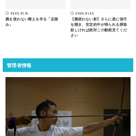
2025.01.16
2026.01.26
腕を使わない構えを作る「足踏
【腕使わない射】さらに楽に強弓
み」
を開き、安定的中が得られる胴造
欲しければ絶対この動画見てくだ
さい
管理者情報