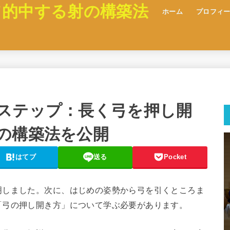
て的中する射の構築法
ホーム
プロフィ
ステップ：長く弓を押し開
の構築法を公開
はてブ
送る
Pocket
明しました。次に、はじめの姿勢から弓を引くところま
「弓の押し開き方」について学ぶ必要があります。