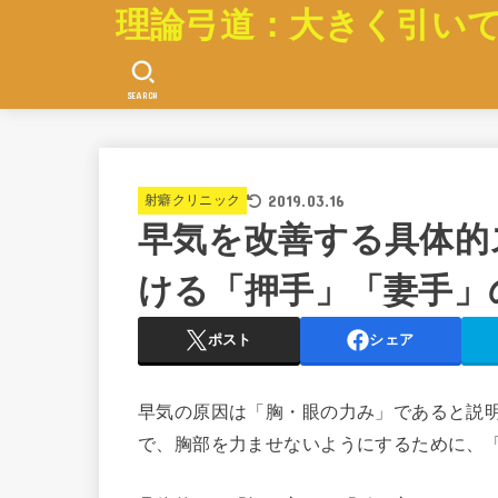
理論弓道：大きく引い
SEARCH
2019.03.16
射癖クリニック
早気を改善する具体的
ける「押手」「妻手」
ポスト
シェア
早気の原因は「胸・眼の力み」であると説
で、胸部を力ませないようにするために、