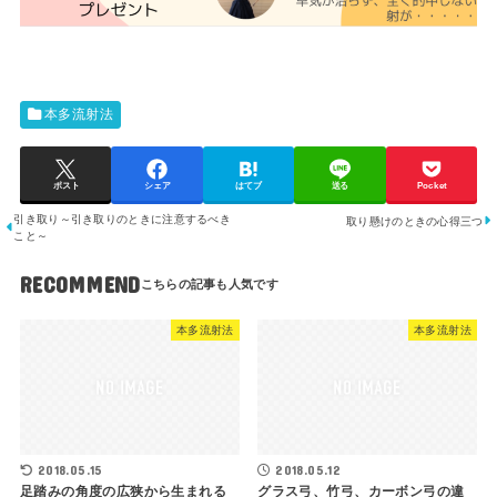
本多流射法
ポスト
シェア
はてブ
送る
Pocket
引き取り～引き取りのときに注意するべき
取り懸けのときの心得三つ
こと～
RECOMMEND
本多流射法
本多流射法
2018.05.15
2018.05.12
足踏みの角度の広狭から生まれる
グラス弓、竹弓、カーボン弓の違