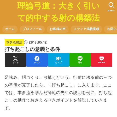
理論弓道：大きく引い
SEARCH
て的中する射の構築法
ホーム
プロフィール
お客様の声
メディア掲載実績
お問い
2018.05.12
本多流射法
打ち起こしの意義と条件
ポスト
シェア
はてブ
送る
Pocket
足踏み、胴づくり、弓構えという、行射に移る前の三つ
の準備が完了したら、「打ち起こし」に入ります。ここ
では、本多流を学んだ師範の先生の説明を例に、打ち起
こしの動作でおさえるべきポイントを解説していきま
す。