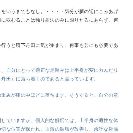
とをいうまでもなし。・・・・気分が臍の辺にこみあげ
田に収むることは独り射法のみに限りたるにあらず、何
を行うと臍下丹田に気が集まり、何事も芸にも必要であ
と、
自分にとって適正な足踏みは上半身が変に力んだり
＝丹田）に落ち着くのであると言っています。
の重みが腰の中ほどに落ちます。そうすると、自分の意
明していますが、個人的な解釈では、上半身の適性な体
適切な位置が保たれ、血液の循環が改善し、余計な緊張