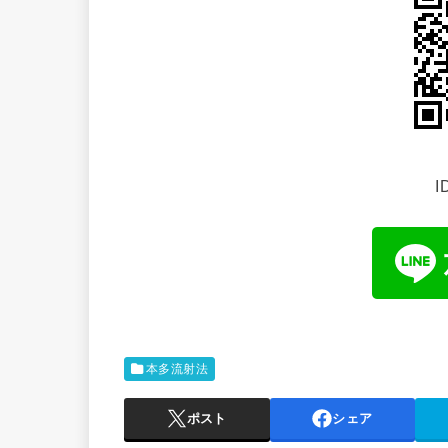
I
本多流射法
ポスト
シェア