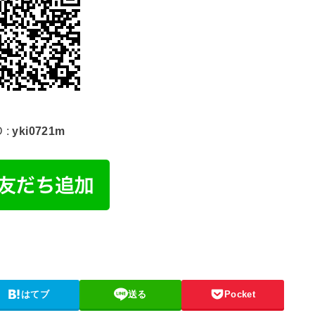
D :
yki0721m
はてブ
送る
Pocket