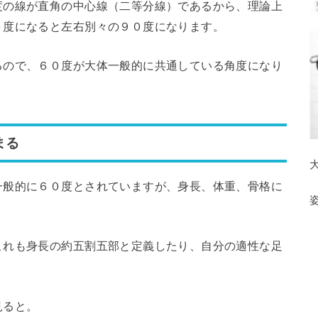
度の線が直角の中心線（二等分線）であるから、理論上
０度になると左右別々の９０度になります。
るので、６０度が大体一般的に共通している角度になり
まる
一般的に６０度とされていますが、身長、体重、骨格に
これも身長の約五割五部と定義したり、自分の適性な足
。
見ると。