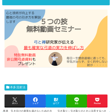
本多流射法
ポスト
シェア
はてブ
送る
Pocket
将来 引き分けの射形を崩さないための大
引き取り～引き取りのときに注意するべき