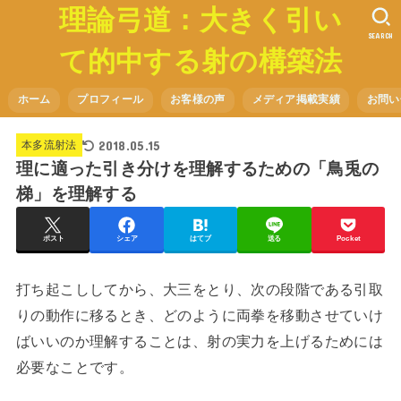
理論弓道：大きく引い
SEARCH
て的中する射の構築法
ホーム
プロフィール
お客様の声
メディア掲載実績
お問い
2018.05.15
本多流射法
理に適った引き分けを理解するための「鳥兎の
梯」を理解する
ポスト
シェア
はてブ
送る
Pocket
打ち起こししてから、大三をとり、次の段階である引取
りの動作に移るとき、どのように両拳を移動させていけ
ばいいのか理解することは、射の実力を上げるためには
必要なことです。