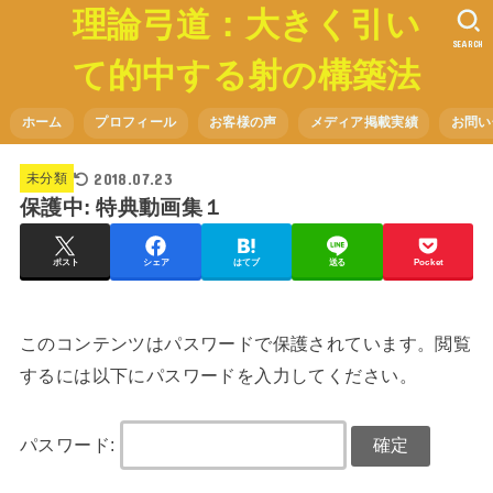
理論弓道：大きく引い
SEARCH
て的中する射の構築法
ホーム
プロフィール
お客様の声
メディア掲載実績
お問い
2018.07.23
未分類
保護中: 特典動画集１
ポスト
シェア
はてブ
送る
Pocket
このコンテンツはパスワードで保護されています。閲覧
するには以下にパスワードを入力してください。
パスワード: