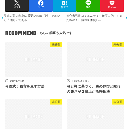
ポスト
シェア
はてブ
送る
Pocket
弓道の実力向上に必要なのは「段」ではな
初心者弓道コミュニティ～確実に的中する
く「仲間」である
ための１０個の身体使い～
RECOMMEND
未分類
未分類
2019.11.13
2025.10.02
弓道式：猫背を直す方法
弓と禅に基づく、腕の伸びと離れ
の鋭さが２倍上がる呼吸法
未分類
未分類