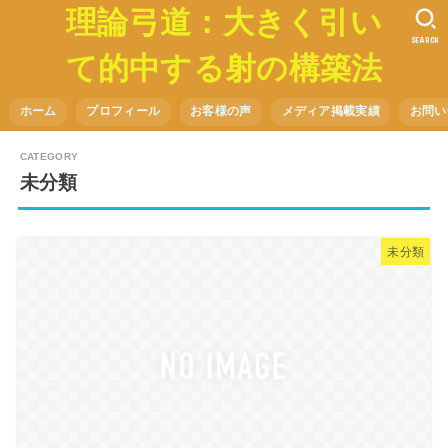
理論弓道：大きく引い
SEARCH
て的中する射の構築法
ホーム
プロフィール
お客様の声
メディア掲載実績
お問い
未分類
未分類