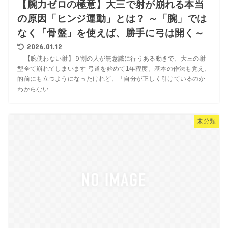
【腕力ゼロの極意】大三で射が崩れる本当
の原因「ヒンジ運動」とは？ ～「腕」では
なく「骨盤」を使えば、勝手に弓は開く～
2026.01.12
【腕使わない射】９割の人が無意識に行うある動きで、大三の射
型全て崩れてしまいます 弓道を始めて1年程度。基本の作法も覚え、
的前にも立つようになったけれど、「自分が正しく引けているのか
わからない...
未分類