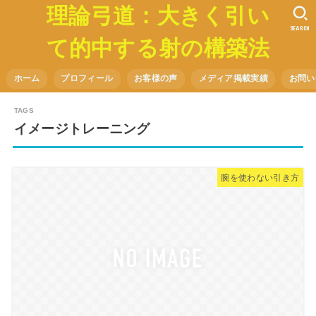
理論弓道：大きく引い
SEARCH
て的中する射の構築法
ホーム
プロフィール
お客様の声
メディア掲載実績
お問い
イメージトレーニング
腕を使わない引き方