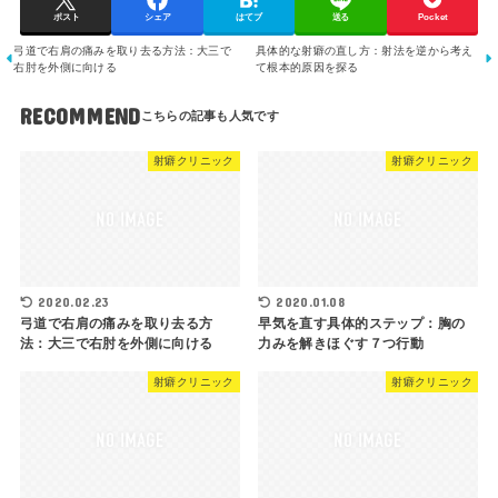
ポスト
シェア
はてブ
送る
Pocket
弓道で右肩の痛みを取り去る方法：大三で
具体的な射癖の直し方：射法を逆から考え
右肘を外側に向ける
て根本的原因を探る
RECOMMEND
射癖クリニック
射癖クリニック
2020.02.23
2020.01.08
弓道で右肩の痛みを取り去る方
早気を直す具体的ステップ：胸の
法：大三で右肘を外側に向ける
力みを解きほぐす７つ行動
射癖クリニック
射癖クリニック