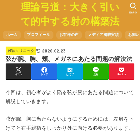
理論弓道：大きく引い
SEARCH
て的中する射の構築法
ホーム
プロフィール
お客様の声
メディア掲載実績
お問い
2020.02.23
射癖クリニック
弦が腕、胸、頬、メガネにあたる問題の解決法
ポスト
シェア
はてブ
送る
Pocket
今回は、初心者がよく陥る弦が腕にあたる問題について
解説していきます。
弦が腕、胸に当たらないようにするためには、左肩を下
げてと右手親指をしっかり外に向ける必要があります。