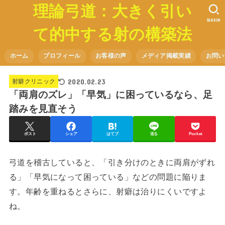
理論弓道：大きく引い
SEARCH
て的中する射の構築法
ホーム
プロフィール
お客様の声
メディア掲載実績
お問い
2020.02.23
射癖クリニック
「両肩のズレ」「早気」に困っているなら、足
踏みを見直そう
ポスト
シェア
はてブ
送る
Pocket
弓道を稽古していると、「引き分けのときに両肩がずれ
る」「早気になって困っている」などの問題に陥りま
す。年齢を重ねるとさらに、射癖は治りにくいですよ
ね。