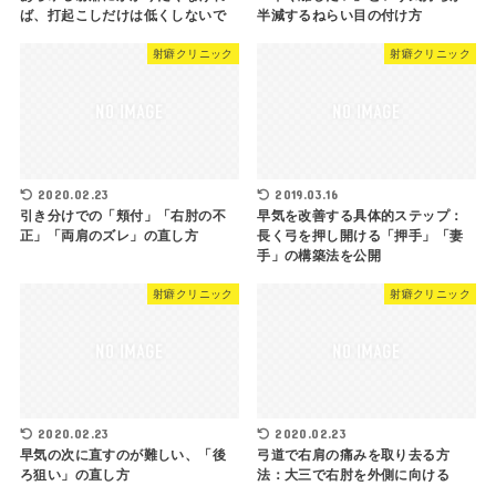
ば、打起こしだけは低くしないで
半減するねらい目の付け方
射癖クリニック
射癖クリニック
2020.02.23
2019.03.16
引き分けでの「頬付」「右肘の不
早気を改善する具体的ステップ：
正」「両肩のズレ」の直し方
長く弓を押し開ける「押手」「妻
手」の構築法を公開
射癖クリニック
射癖クリニック
2020.02.23
2020.02.23
早気の次に直すのが難しい、「後
弓道で右肩の痛みを取り去る方
ろ狙い」の直し方
法：大三で右肘を外側に向ける