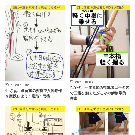
踵に体重を乗せると劇的に弓道がうまくなる
踵に体重を乗せると劇的に弓道がうまくなる
2020.10.02
2020.10.02
7.なぜ、弓道連盟の指導者は手の内
6. さぁ、踵荷重の姿勢で八節動作
で三指を揃えたがるかの解剖学的
を実践しよう：足踏〜弓構
理由
踵に体重を乗せると劇的に弓道がうまくなる
踵に体重を乗せると劇的に弓道がうまくなる