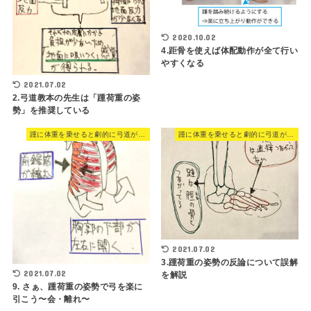
2020.10.02
4.距骨を使えば体配動作が全て行い
やすくなる
2021.07.02
2.弓道教本の先生は「踵荷重の姿
勢」を推奨している
踵に体重を乗せると劇的に弓道がうまくなる
踵に体重を乗せると劇的に弓道がうまくなる
2021.07.02
3.踵荷重の姿勢の反論について誤解
2021.07.02
を解説
9. さぁ、踵荷重の姿勢で弓を楽に
引こう〜会・離れ〜