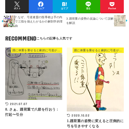
ポスト
シェア
はてブ
送る
Pocket
7.なぜ、弓道連盟の指導者は手の内
3.踵荷重の姿勢の反論について誤解
で三指を揃えたがるかの解剖学的理
を解説
由
RECOMMEND
踵に体重を乗せると劇的に弓道がうまくなる
踵に体重を乗せると劇的に弓道がうまくなる
2021.07.07
8. さぁ、踵荷重で八節を行おう：
打起〜引分
2020.10.02
1.踵荷重の姿勢に変えると圧倒的に
弓を引きやすくなる