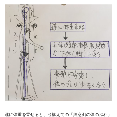
踵に体重を乗せると、弓構えでの「無意識の体のぶれ」