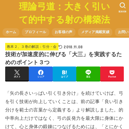
理論弓道：大きく引い
SEARCH
て的中する射の構築法
ホーム
プロフィール
お客様の声
メディア掲載実績
お問い
2018.11.08
教本２、３巻の解説：引分・会
技術が加速度的に伸びる「大三」を実践するた
めのポイント３つ
ポスト
シェア
はてブ
送る
Pocket
「矢の長さいっぱい引く引き分け」を続けていけば、弓
を引く技術が向上していくことは、前の記事「良い引き
分けを範士の言葉から定義する」より解説しました。的
中率向上だけではなく、弓の反発力を最大限に身体にか
けて、心と身体の鍛錬につなげるためには、「とにかく