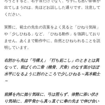
ろうとすると、右手首だけでなく、弓手にも悪い影響が
出てしまうのは、先ほどお話しした通りです。注意して
ください。
実際に、範士の先生の言葉をよく見ると「ひねり気味」
や「少しひねる」など、「ひねる動作」を強調しており
ません。あくまで動作中に、自然とひねられることを説
明しています。
右肘から先は「弓構え」「打ち起こし」のときとは異
なって、前ぱくの二骨（橈骨、尺骨）のなす面がほぼ
水平になるように肘のところで少しひねる～高木範士
～
前膊を内に捻り気味に、弓は照らず、体勢に添い伏さ
り気味に、肩甲骨から真っ直ぐに拳の先まで伸び合い