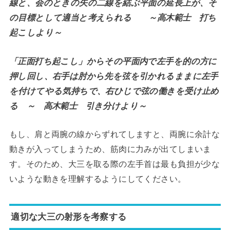
線と、会のときの矢の二線を結ぶ平面の延長上が、そ
の目標として適当と考えられる ～高木範士 打ち
起こしより～
「正面打ち起こし」からその平面内で左手を的の方に
押し回し、右手は肘から先を弦を引かれるままに左手
を付けてやる気持ちで、右ひじで弦の働きを受け止め
る ～ 高木範士 引き分けより～
もし、肩と両腕の線からずれてしますと、両腕に余計な
動きが入ってしまうため、筋肉に力みが出てしまいま
す。そのため、大三を取る際の左手首は最も負担が少な
いような動きを理解するようにしてください。
適切な大三の射形を考察する