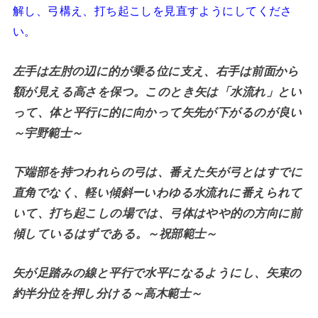
解し、弓構え、打ち起こしを見直すようにしてくださ
い。
左手は左肘の辺に的が乗る位に支え、右手は前面から
額が見える高さを保つ。このとき矢は「水流れ」とい
って、体と平行に的に向かって矢先が下がるのが良い
～宇野範士～
下端部を持つわれらの弓は、番えた矢が弓とはすでに
直角でなく、軽い傾斜ーいわゆる水流れに番えられて
いて、打ち起こしの場では、弓体はやや的の方向に前
傾しているはずである。～祝部範士～
矢が足踏みの線と平行で水平になるようにし、矢束の
約半分位を押し分ける～高木範士～