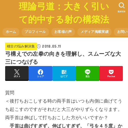
理論弓道：大きく引い
SEARCH
て的中する射の構築法
ホーム
プロフィール
お客様の声
メディア掲載実績
お問い
2018.05.11
稽古の悩み解決集
弓構えでの左拳の向きを理解し、スムーズな大
三につなげる
ポスト
シェア
はてブ
送る
Pocket
質問
＜後打ちおこしする時の両手首はいつも内側に曲げてう
ち起こすのですがそれだと大三がやりずらくなります。
両手首は伸ばして打ちおこした方がいいですか？
手首は曲げすぎず、伸ばしすぎず、「弓を４５度」か