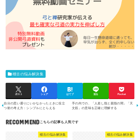
稽古の悩み解決集
ポスト
シェア
はてブ
送る
Pocket
自分の思い通りにいかなかったときに役立
手の内での、「人差し指と親指の間」「天
つ射の考え方：シンプルにとらえる
文筋」の意味を正確に理解する
RECOMMEND
稽古の悩み解決集
稽古の悩み解決集