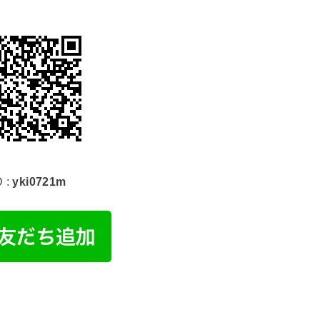
D :
yki0721m