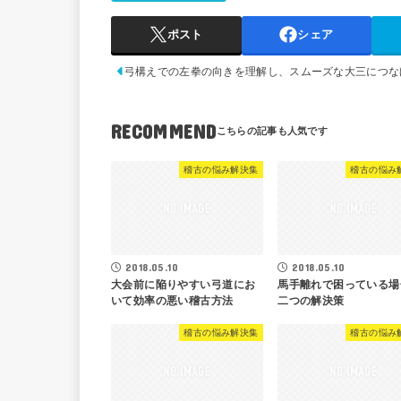
ポスト
シェア
弓構えでの左拳の向きを理解し、スムーズな大三につな
RECOMMEND
稽古の悩み解決集
稽古の悩み
2018.05.10
2018.05.10
大会前に陥りやすい弓道にお
馬手離れで困っている場
いて効率の悪い稽古方法
二つの解決策
稽古の悩み解決集
稽古の悩み