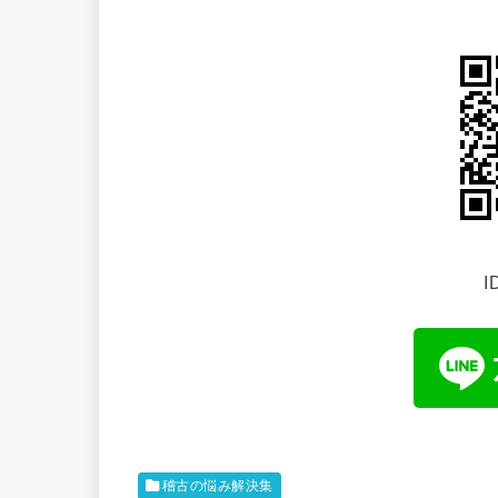
I
稽古の悩み解決集