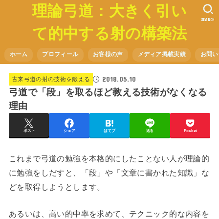
理論弓道：大きく引い
SEARCH
て的中する射の構築法
ホーム
プロフィール
お客様の声
メディア掲載実績
お問い
2018.05.10
古来弓道の射の技術を鍛える
弓道で「段」を取るほど教える技術がなくなる
理由
ポスト
シェア
はてブ
送る
Pocket
これまで弓道の勉強を本格的にしたことない人が理論的
に勉強をしだすと、「段」や「文章に書かれた知識」な
どを取得しようとします。
あるいは、高い的中率を求めて、テクニック的な内容を