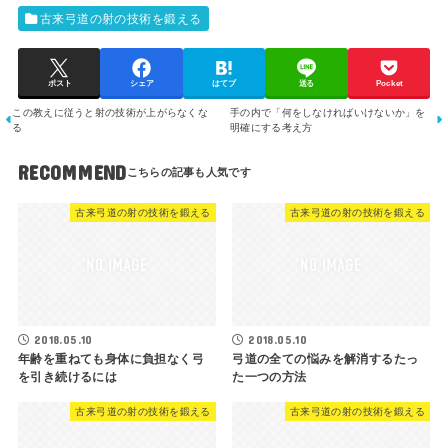
古来弓道の射の技術を鍛える
ポスト
シェア
はてブ
送る
Pocket
この教えに従うと射の技術が上がらなくな
手の内で「何をしなければいけないか」を
る
明確にする考え方
RECOMMEND
古来弓道の射の技術を鍛える
古来弓道の射の技術を鍛える
2018.05.10
2018.05.10
年齢を重ねても身体に負担なく弓
弓道の全ての悩みを解消するたっ
を引き続けるには
た一つの方法
古来弓道の射の技術を鍛える
古来弓道の射の技術を鍛える