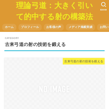
理論弓道：大きく引い
SEARCH
て的中する射の構築法
ホーム
プロフィール
お客様の声
メディア掲載実績
お問い
古来弓道の射の技術を鍛える
古来弓道の射の技術を鍛える