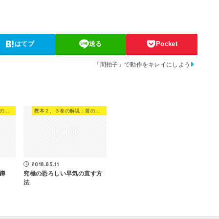
はてブ
送る
Pocket
「間拍子」で動作をキレイにしよう
教本２、３巻の解説：射の工夫
教本２、３巻の解説：射の工夫
2018.05.11
蹲
究極の恐ろしい早気の直す方
法