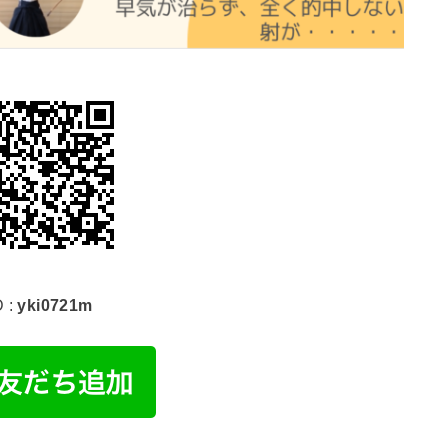
D :
yki0721m