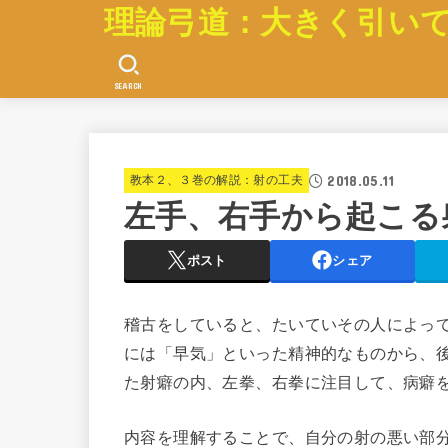
理論弓道：大きく引い
SEARCH
2018.05.11
教本２、３巻の解説：射の工夫
左手、右手から起こる
ポスト
シェア
稽古をしていると、たいていその人によっ
には「早気」といった精神的なものから、
た射癖の内、左拳、右拳に注目して、病癖
内容を理解することで、自分の射の悪い部