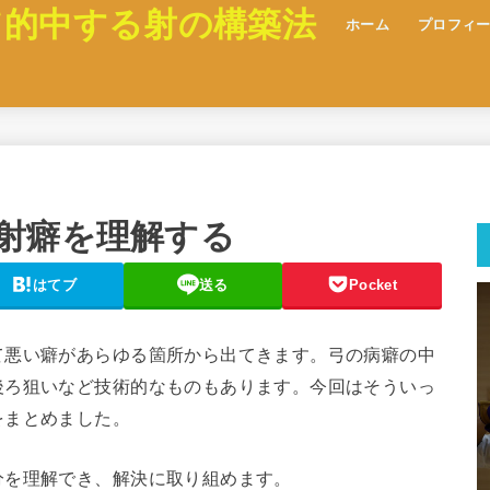
て的中する射の構築法
ホーム
プロフィ
射癖を理解する
はてブ
送る
Pocket
て悪い癖があらゆる箇所から出てきます。弓の病癖の中
後ろ狙いなど技術的なものもあります。今回はそういっ
をまとめました。
分を理解でき、解決に取り組めます。