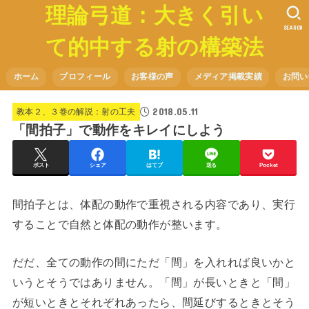
理論弓道：大きく引い
SEARCH
て的中する射の構築法
ホーム
プロフィール
お客様の声
メディア掲載実績
お問い
2018.05.11
教本２、３巻の解説：射の工夫
「間拍子」で動作をキレイにしよう
ポスト
シェア
はてブ
送る
Pocket
間拍子とは、体配の動作で重視される内容であり、実行
することで自然と体配の動作が整います。
だだ、全ての動作の間にただ「間」を入れれば良いかと
いうとそうではありません。「間」が長いときと「間」
が短いときとそれぞれあったら、間延びするときとそう