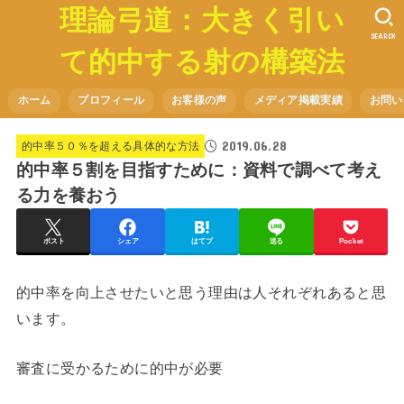
理論弓道：大きく引い
SEARCH
て的中する射の構築法
ホーム
プロフィール
お客様の声
メディア掲載実績
お問い
2019.06.28
的中率５０％を超える具体的な方法
的中率５割を目指すために：資料で調べて考え
る力を養おう
ポスト
シェア
はてブ
送る
Pocket
的中率を向上させたいと思う理由は人それぞれあると思
います。
審査に受かるために的中が必要