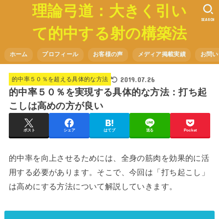
理論弓道：大きく引い
SEARCH
て的中する射の構築法
ホーム
プロフィール
お客様の声
メディア掲載実績
お問い
2019.07.26
的中率５０％を超える具体的な方法
的中率５０％を実現する具体的な方法：打ち起
こしは高めの方が良い
ポスト
シェア
はてブ
送る
Pocket
的中率を向上させるためには、全身の筋肉を効果的に活
用する必要があります。そこで、今回は「打ち起こし」
は高めにする方法について解説していきます。