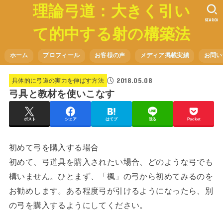
理論弓道：大きく引い
SEARCH
て的中する射の構築法
ホーム
プロフィール
お客様の声
メディア掲載実績
お問い
2018.05.08
具体的に弓道の実力を伸ばす方法
弓具と教材を使いこなす
ポスト
シェア
はてブ
送る
Pocket
初めて弓を購入する場合
初めて、弓道具を購入されたい場合、どのような弓でも
構いません。ひとまず、「楓」の弓から初めてみるのを
お勧めします。ある程度弓が引けるようになったら、別
の弓を購入するようにしてください。