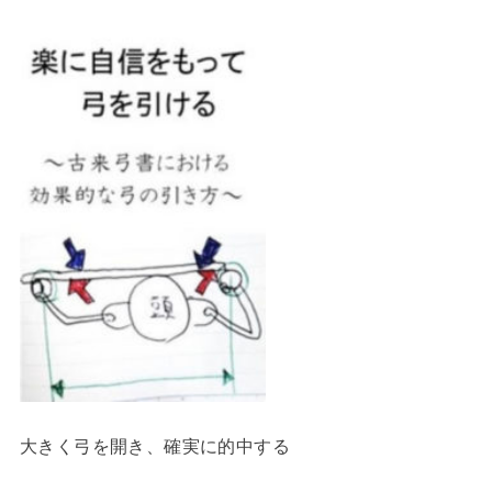
大きく弓を開き、確実に的中する