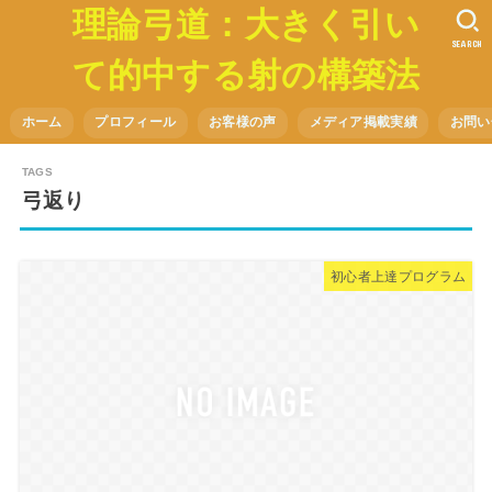
理論弓道：大きく引い
SEARCH
て的中する射の構築法
ホーム
プロフィール
お客様の声
メディア掲載実績
お問い
弓返り
初心者上達プログラム