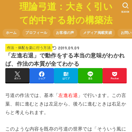
理論弓道：大きく引い
SEARCH
て的中する射の構築法
ホーム
プロフィール
お客様の声
メディア掲載実績
お問い
2019.09.09
作法・体配を楽に行う方法
「左進右退」で動作をする本当の意味がわかれ
ば、作法の本質が全てわかる
ポスト
シェア
はてブ
送る
Pocket
弓道の作法では、基本「
左進右退
」で行います。この言
葉、前に進むときは左足から、後ろに進むときは右足か
らと考えられます。
このような内容を既存の弓道の世界では「そういう風に