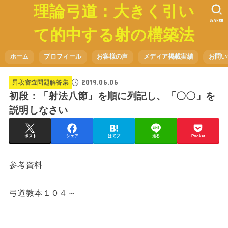
理論弓道：大きく引い
SEARCH
て的中する射の構築法
ホーム
プロフィール
お客様の声
メディア掲載実績
お問い
2019.06.06
昇段審査問題解答集
初段：「射法八節」を順に列記し、「〇〇」を
説明しなさい
ポスト
シェア
はてブ
送る
Pocket
参考資料
弓道教本１０４～