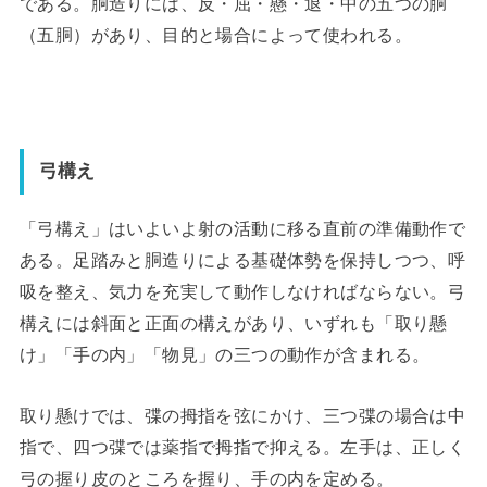
である。胴造りには、反・屈・懸・退・中の五つの胴
（五胴）があり、目的と場合によって使われる。
弓構え
「弓構え」はいよいよ射の活動に移る直前の準備動作で
ある。足踏みと胴造りによる基礎体勢を保持しつつ、呼
吸を整え、気力を充実して動作しなければならない。弓
構えには斜面と正面の構えがあり、いずれも「取り懸
け」「手の内」「物見」の三つの動作が含まれる。
取り懸けでは、弽の拇指を弦にかけ、三つ弽の場合は中
指で、四つ弽では薬指で拇指で抑える。左手は、正しく
弓の握り皮のところを握り、手の内を定める。