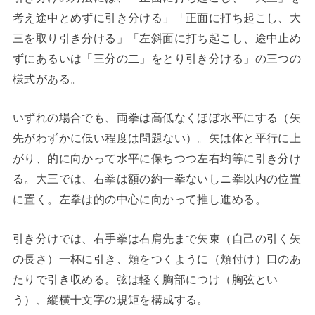
考え途中とめずに引き分ける」「正面に打ち起こし、大
三を取り引き分ける」「左斜面に打ち起こし、途中止め
ずにあるいは「三分の二」をとり引き分ける」の三つの
様式がある。
いずれの場合でも、両拳は高低なくほぼ水平にする（矢
先がわずかに低い程度は問題ない）。矢は体と平行に上
がり、的に向かって水平に保ちつつ左右均等に引き分け
る。大三では、右拳は額の約一拳ないしニ拳以内の位置
に置く。左拳は的の中心に向かって推し進める。
引き分けでは、右手拳は右肩先まで矢束（自己の引く矢
の長さ）一杯に引き、頬をつくように（頬付け）口のあ
たりで引き収める。弦は軽く胸部につけ（胸弦とい
う）、縦横十文字の規矩を構成する。