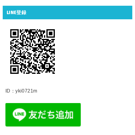
LINE登録
ID：yki0721m