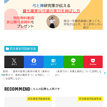
昇段審査問題解答集
ポスト
シェア
はてブ
送る
Pocket
初段：「基本の姿勢と動作の様式（基本の
（坐射での）矢番え動作について説明しな
姿勢４つ、基本の動作８つ）を列記し、〇
さい
〇を説明しなさい」
RECOMMEND
昇段審査問題解答集
昇段審査問題解答集