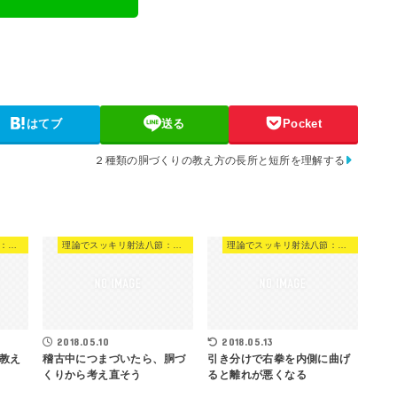
はてブ
送る
Pocket
２種類の胴づくりの教え方の長所と短所を理解する
理論でスッキリ射法八節：実践
理論でスッキリ射法八節：実践
理論でスッキリ射法八節：実践
2018.05.10
2018.05.13
教え
稽古中につまづいたら、胴づ
引き分けで右拳を内側に曲げ
くりから考え直そう
ると離れが悪くなる