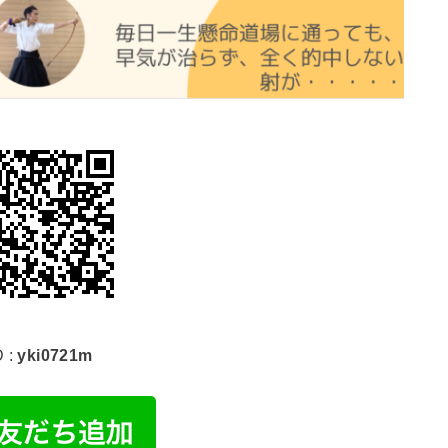
D :
yki0721m