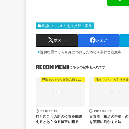
理論でスッキリ射法八節：実践
ポスト
シェア
適切な胴づくりを身につけるための４条件と注意点
RECOMMEND
理論でスッキリ射法八節：実践
2018.05.10
2018.05.09
打ち起こしの肘の位置を間違
日置流「権足の中準」の
えるとあらゆる弊害に陥る
を実際に活かす方法