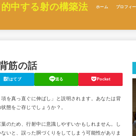
て的中する射の構築法
ホーム
プロフィ
背筋の話
はてブ
送る
Pocket
、項を真っ直ぐに伸ばし」と説明されます。あなたは背
の状態をご存じでしょうか？。
言葉のため、行射中に意識しやすいかもしれません。し
いないと、誤った胴づくりをしてしまう可能性がありま