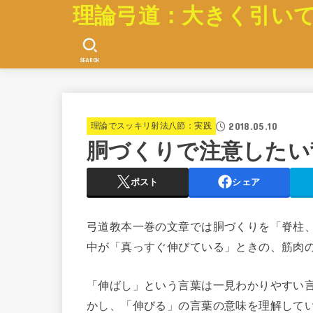
理論弓道：大きく引い
SEARCH
2018.05.10
理論でスッキリ射法八節：実践
胴づくりで注意したい
ポスト
シェア
弓道教本一巻の文章では胴づくりを「脊柱
中が「真っすぐ伸びている」ときの、筋肉
「伸ばし」という言葉は一見わかりやすい
かし、「伸びる」の言葉の意味を理解して