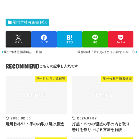
尾州竹林弓術書解説
ポスト
シェア
はてブ
送る
Pocket
尾州竹林弓術書解説：足踏
映像教材「君たちはどう八節するか」②
RECOMMEND
尾州竹林弓術書解説
尾州竹林弓術書解説
2025.02.05
2024.07.07
尾州竹林52：手の内取り懸け胴造
打起：５つの理想の手の内と取り
懸けを作り上げる方法を解説