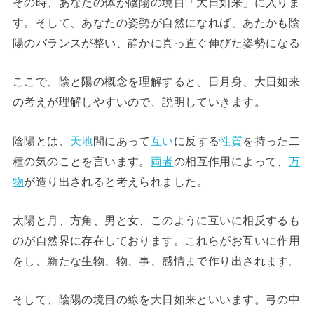
その時、あなたの体が陰陽の境目「大日如来」に入りま
す。そして、あなたの姿勢が自然になれば、あたかも陰
陽のバランスが整い、静かに真っ直ぐ伸びた姿勢になる
ここで、陰と陽の概念を理解すると、日月身、大日如来
の考えが理解しやすいので、説明していきます。
陰陽とは、
天地
間にあって
互い
に反する
性質
を持った二
種の気のことを言います。
両者
の相互作用によって、
万
物
が造り出されると考えられました。
太陽と月、方角、男と女、このように互いに相反するも
のが自然界に存在しております。これらがお互いに作用
をし、新たな生物、物、事、感情まで作り出されます。
そして、陰陽の境目の線を大日如来といいます。弓の中