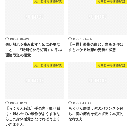
尾州竹林弓術書解説
尾州竹林弓術書解説
2025.06.24
2024.06.05
鋭い離れを生み出すために必要な
【弓構】墨指の曲尺。左腕を伸ば
こと──『尾州竹林弓術書』に学ぶ
すとわかる理想の姿勢の状態
理論弓道の極意
尾州竹林弓術書解説
尾州竹林弓術書解説
2025.12.11
2025.10.05
【ちくりん解説】手の内・取り懸
ちくりん解説：体のバランスを保
け・離れ全ての動作がよくするな
ち、腕の筋肉を使わず開く本質的
らこの身体感覚がなければうまく
な考え方
いきません