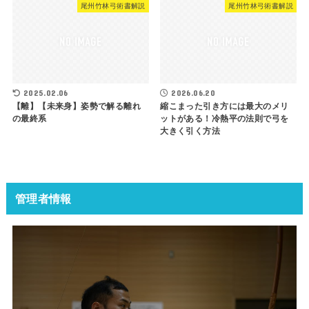
尾州竹林弓術書解説
尾州竹林弓術書解説
2025.02.06
2026.06.20
【離】【未来身】姿勢で解る離れ
縮こまった引き方には最大のメリ
の最終系
ットがある！冷熱平の法則で弓を
大きく引く方法
管理者情報