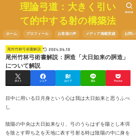
理論弓道：大きく引い
SEARCH
て的中する射の構築法
ホーム
プロフィール
お客様の声
メディア掲載実績
お問い
2024.06.10
尾州竹林弓術書解説
尾州竹林弓術書解説：胴造「大日如来の胴造」
について解説
ポスト
シェア
はてブ
送る
Pocket
目中に用いる日月身という心は我は大日如来と思うふべ
し
陰陽の中央は大日如来なり、弓のうらはずを陽とし本弭
を陰とす即ち之を天地に表す弓射る時は陰陽の中に身を