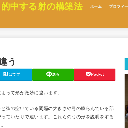
て的中する射の構築法
ホーム
プロフィ
違う
はてブ
送る
Pocket
によって形が微妙に違います。
弓と弦の空いている間隔の大きさや弓の膨らんでいる部
がっていたりで違います。これらの弓の形を説明をする
す。