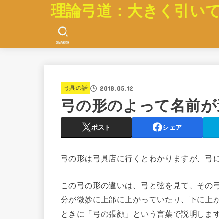
理論弓道：大きく引い
SEARCH
2018.05.12
弓具の話
弓の形のよって名前が
ポスト
シェア
弓の形は弓具店に行くとわかりますが、弓
この弓の形の違いは、弓と弦を見て、その
分が微妙に上部に上がっていたり、下に上
ときに「弓の張顔」という言葉で説明しま