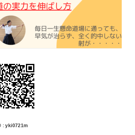
D :
yki0721m