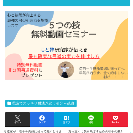
理論でスッキリ射法八節：引分～残身
ポスト
シェア
はてブ
送る
Pocket
弓道家が「右手を内側に捻って離すとうま
真っ直ぐに矢を飛ばすための弓手の働き