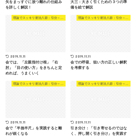
矢をまっすぐに放つ離れの仕組み
大三：大きく引くための３つの準
を詳しく解説！
備を絵で解説
理論でスッキリ射法八節：引分～残身
理論でスッキリ射法八節：引分～残身
2019.11.11
2019.11.11
会では、「左親指付け根」「右
会での呼吸、狙い方の正しい解釈
肘」「目の使い方」をきちんと定
を考察する
めれば、うまくいく
理論でスッキリ射法八節：引分～残身
理論でスッキリ射法八節：引分～残身
2019.11.11
2019.11.11
会で「半捻半尺」を実践すると離
引き分け：「引き寄せるのではな
れが鋭くなる
く、押し開く引き分け」を実践す