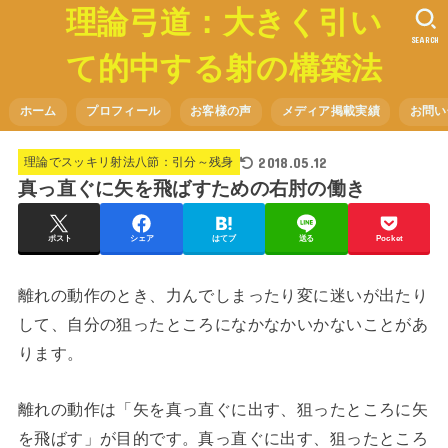
理論弓道：大きく引い
SEARCH
て的中する射の構築法
ホーム
プロフィール
お客様の声
メディア掲載実績
お問い
2018.05.12
理論でスッキリ射法八節：引分～残身
真っ直ぐに矢を飛ばすための右肘の働き
ポスト
シェア
はてブ
送る
Pocket
離れの動作のとき、力んでしまったり変に迷いが出たり
して、自分の狙ったところになかなかいかないことがあ
ります。
離れの動作は「矢を真っ直ぐに出す、狙ったところに矢
を飛ばす」が目的です。真っ直ぐに出す、狙ったところ