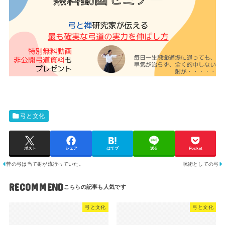
弓と文化
ポスト
シェア
はてブ
送る
Pocket
昔の弓は当て射が流行っていた。
呪術としての弓
RECOMMEND
弓と文化
弓と文化