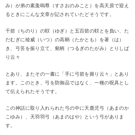
み）が弟の素戔嗚尊（すさおのみこと）を高天原で迎え
るときにこんな文章が記されていたどそうです。
千箭（ちのり）の靫（ゆぎ）と五百箭の靫とを負い、た
だむぎに稜威（いつ）の高鞆（たかとも）を著（は）
き、弓筈を振り立て、剱柄（つるぎのたがみ）とりしば
り云々
とあり、またその一書に「手に弓箭を握り云々」とあり
ます。このとき、弓を防御品ではなく、一種の呪具とし
て伝えられたそうです。
この神話に取り入れられた弓の中に天鹿児弓（あまのか
こゆみ）、天羽羽弓（あまのはや）という弓がありま
す。