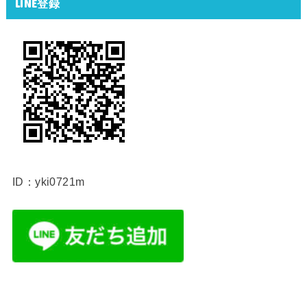
LINE登録
ID：yki0721m