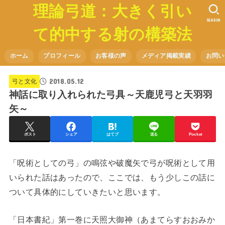
理論弓道：大きく引い
SEARCH
て的中する射の構築法
ホーム
プロフィール
お客様の声
メディア掲載実績
お問い
2018.05.12
弓と文化
神話に取り入れられた弓具～天鹿児弓と天羽羽
矢～
ポスト
シェア
はてブ
送る
Pocket
「呪術としての弓」の鳴弦や破魔矢で弓が呪術として用
いられた話はあったので、ここでは、もう少しこの話に
ついて具体的にしていきたいと思います。
「日本書紀」第一巻に天照大御神（あまてらすおおみか