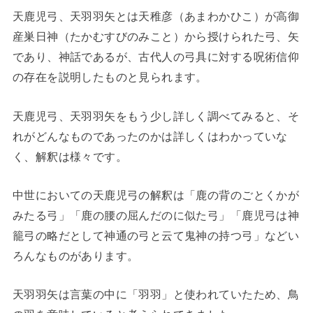
天鹿児弓、天羽羽矢とは天稚彦（あまわかひこ）が高御
産巣日神（たかむすびのみこと）から授けられた弓、矢
であり、神話であるが、古代人の弓具に対する呪術信仰
の存在を説明したものと見られます。
天鹿児弓、天羽羽矢をもう少し詳しく調べてみると、そ
れがどんなものであったのかは詳しくはわかっていな
く、解釈は様々です。
中世においての天鹿児弓の解釈は「鹿の背のごとくかが
みたる弓」「鹿の腰の屈んだのに似た弓」「鹿児弓は神
籠弓の略だとして神通の弓と云て鬼神の持つ弓」などい
ろんなものがあります。
天羽羽矢は言葉の中に「羽羽」と使われていたため、鳥