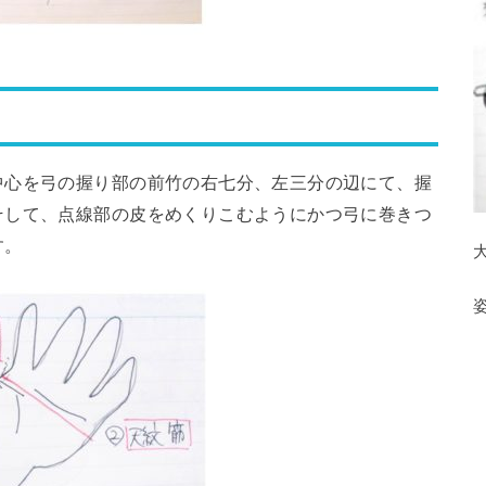
中心を弓の握り部の前竹の右七分、左三分の辺にて、握
そして、点線部の皮をめくりこむようにかつ弓に巻きつ
す。