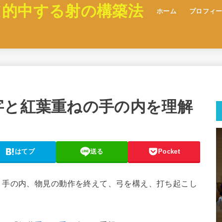
て的中する射の構築法
ホーム
プロフィ
字と紅葉重ねの手の内を理解
はてブ
送る
Pocket
、手の内、物見の動作を終えて、弓を構え、打ち起こし