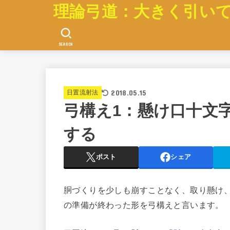
理論弓道：大きく引い
SEARCH
2018.05.15
日置流射法
弓構え1：懸け口十文
する
ポスト
シェア
胴づくりを少しも崩すことなく、取り懸け
の準備が終わった形を弓構えと言います。