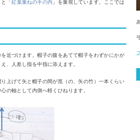
」と「
紅葉重ねの手の内
」を重視しています。ここでは
拳を近づけます。帽子の腹をあてて帽子をわずかにかが
さえ、人差し指を中指に添えます。
摺り上げて矢と帽子の間が箆（の、矢の竹）一本くらい
中心の軸として内側へ軽くひねります。