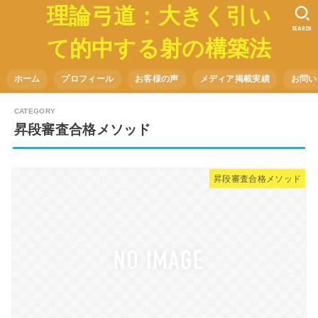
理論弓道：大きく引い
SEARCH
て的中する射の構築法
ホーム
プロフィール
お客様の声
メディア掲載実績
お問い
昇段審査合格メソッド
昇段審査合格メソッド