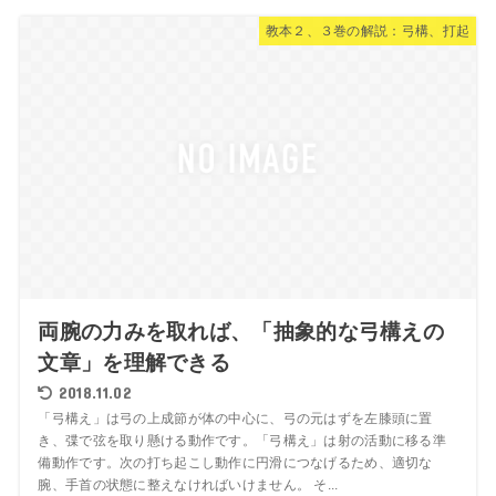
教本２、３巻の解説：弓構、打起
両腕の力みを取れば、「抽象的な弓構えの
文章」を理解できる
2018.11.02
「弓構え」は弓の上成節が体の中心に、弓の元はずを左膝頭に置
き、弽で弦を取り懸ける動作です。「弓構え」は射の活動に移る準
備動作です。次の打ち起こし動作に円滑につなげるため、適切な
腕、手首の状態に整えなければいけません。 そ...