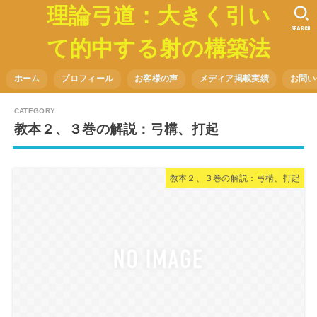
理論弓道：大きく引い
SEARCH
て的中する射の構築法
ホーム
プロフィール
お客様の声
メディア掲載実績
お問い
教本２、３巻の解説：弓構、打起
教本２、３巻の解説：弓構、打起