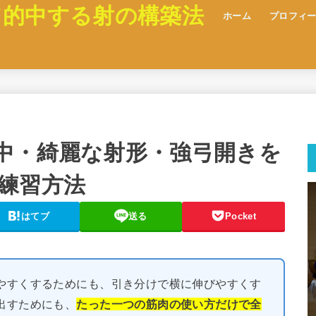
て的中する射の構築法
ホーム
プロフィ
中・綺麗な射形・強弓開きを
練習方法
はてブ
送る
Pocket
やすくするためにも、引き分けで横に伸びやすくす
出すためにも、
たった一つの筋肉の使い方だけで全