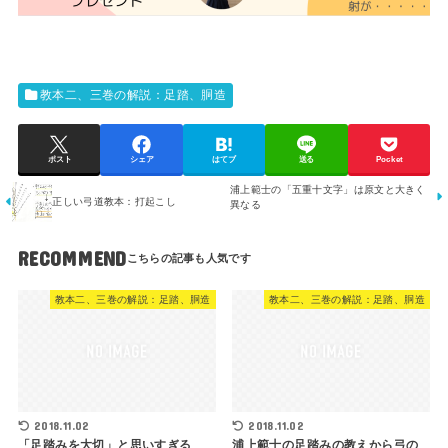
教本二、三巻の解説：足踏、胴造
ポスト
シェア
はてブ
送る
Pocket
浦上範士の「五重十文字」は原文と大きく
正しい弓道教本：打起こし
異なる
RECOMMEND
教本二、三巻の解説：足踏、胴造
教本二、三巻の解説：足踏、胴造
2018.11.02
2018.11.02
「足踏みを大切」と思いすぎる
浦上範士の足踏みの教えから弓の