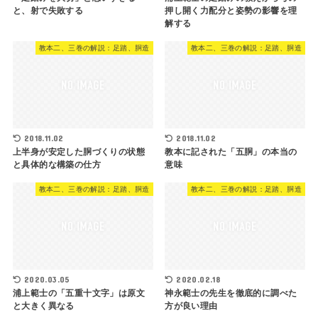
と、射で失敗する
押し開く力配分と姿勢の影響を理
解する
教本二、三巻の解説：足踏、胴造
教本二、三巻の解説：足踏、胴造
2018.11.02
2018.11.02
上半身が安定した胴づくりの状態
教本に記された「五胴」の本当の
と具体的な構築の仕方
意味
教本二、三巻の解説：足踏、胴造
教本二、三巻の解説：足踏、胴造
2020.03.05
2020.02.18
浦上範士の「五重十文字」は原文
神永範士の先生を徹底的に調べた
と大きく異なる
方が良い理由