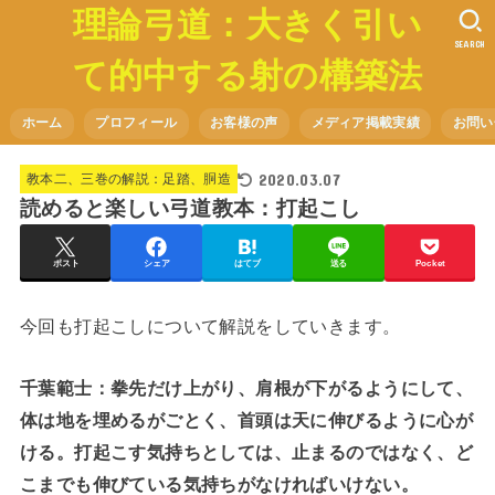
理論弓道：大きく引い
SEARCH
て的中する射の構築法
ホーム
プロフィール
お客様の声
メディア掲載実績
お問い
2020.03.07
教本二、三巻の解説：足踏、胴造
読めると楽しい弓道教本：打起こし
ポスト
シェア
はてブ
送る
Pocket
今回も打起こしについて解説をしていきます。
千葉範士：拳先だけ上がり、肩根が下がるようにして、
体は地を埋めるがごとく、首頭は天に伸びるように心が
ける。打起こす気持ちとしては、止まるのではなく、ど
こまでも伸びている気持ちがなければいけない。