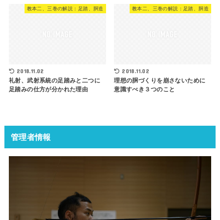
教本二、三巻の解説：足踏、胴造
教本二、三巻の解説：足踏、胴造
2018.11.02
2018.11.02
礼射、武射系統の足踏みと二つに
理想の胴づくりを崩さないために
足踏みの仕方が分かれた理由
意識すべき３つのこと
管理者情報