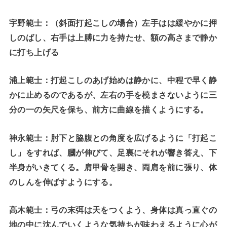
宇野範士：（斜面打起こしの場合）左手はは緩やかに押
しのばし、右手は上膊に力を持たせ、額の高さまで静か
に打ち上げる
浦上範士：打起こしのあげ始めは静かに、中程で早く静
かに止めるのであるが、左右の手を橈まさないように三
分の一の矢尺を保ち、前方に曲線を描くようにする。
神永範士：肘下と脇腹との角度を広げるように「打起こ
し」をすれば、膕が伸びて、足裏にそれが響き答え、下
半身がいきてくる。肩甲骨を開き、両肩を前に張り、体
のしんを伸ばすようにする。
高木範士：弓の末弭は天をつくよう、身体は真っ直ぐの
地の中に沈んでいくような気持ちが味わえるように心が