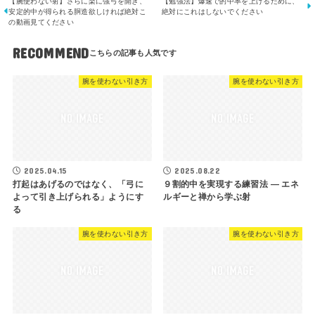
【腕使わない射】さらに楽に強弓を開き、
【勉強法】爆速で的中率を上げるために、
安定的中が得られる胴造欲しければ絶対こ
絶対にこれはしないでください
の動画見てください
RECOMMEND
腕を使わない引き方
腕を使わない引き方
2025.04.15
2025.08.22
打起はあげるのではなく、「弓に
９割的中を実現する練習法 ― エネ
よって引き上げられる」ようにす
ルギーと禅から学ぶ射
る
腕を使わない引き方
腕を使わない引き方