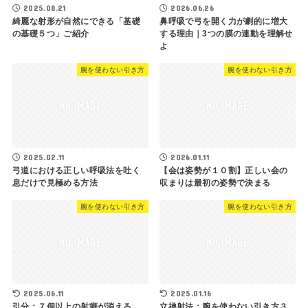
2025.08.21
2026.06.26
綺麗な射形が自然にできる「基礎
鼻呼吸で弓を開く力が劇的に増大
の基礎５つ」ご紹介
する理由｜3つの膜の連動を理解せ
よ
腕を使わない引き方
腕を使わない引き方
2025.02.11
2026.01.11
弓道における正しい呼吸法を吐く
【会は姿勢が１０割】正しい会の
息だけで見極める方法
収まりは最初の姿勢で決まる
腕を使わない引き方
腕を使わない引き方
2025.06.11
2025.01.16
引分：７個以上の射癖が消える
立禅射法：腕を使わない引き方３