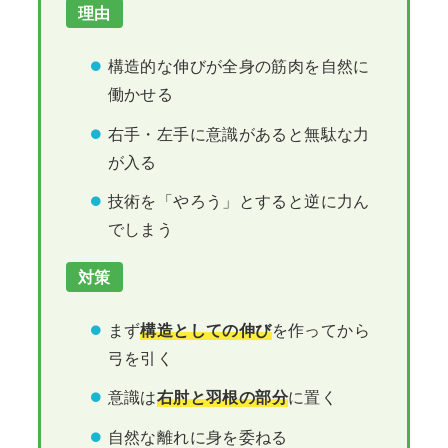
理由
構造的な伸びが全身の筋肉を自然に
働かせる
右手・左手に意識があると無駄な力
が入る
技術を「やろう」とすると逆に力ん
でしまう
対策
まず
構造としての伸び
を作ってから
弓を引く
意識は
右肘と羽根の部分
に置く
自然な離れに身を委ねる