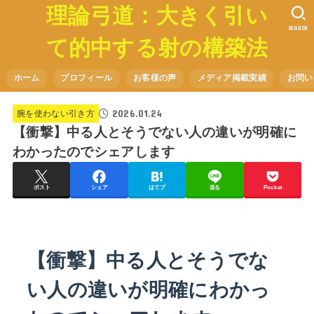
理論弓道：大きく引い
SEARCH
て的中する射の構築法
ホーム
プロフィール
お客様の声
メディア掲載実績
お問い
2026.01.24
腕を使わない引き方
【衝撃】中る人とそうでない人の違いが明確に
わかったのでシェアします
ポスト
シェア
はてブ
送る
Pocket
【衝撃】中る人とそうでな
い人の違いが明確にわかっ